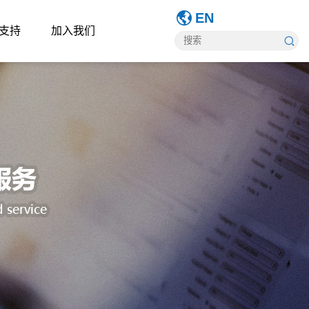
EN
支持
加入我们
服务
恒压供水方案
校企合作
拉丝机方案
员工活动
支持
化工搅拌方案
人才政策
冷镦机方案
招聘信息
下载